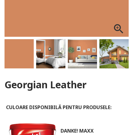
ALOG DANKE
zoom_in
Georgian Leather
CULOARE DISPONIBILĂ PENTRU PRODUSELE:
DANKE! MAXX