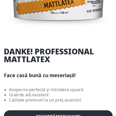
ALOG DANKE
DANKE! PROFESSIONAL
MATTLATEX
Face casă bună cu meseriașii!
Acoperire perfectă şi întindere uşoară
Grad de alb excelent
Calitate premium la un preţ accesibil