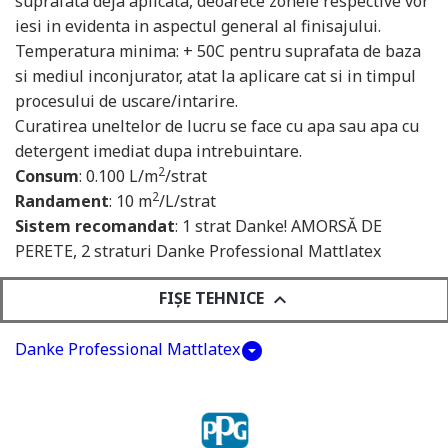
suprafata deja aplicata, deoarece zonele respective vor
iesi in evidenta in aspectul general al finisajului.
Temperatura minima: + 50C pentru suprafata de baza
si mediul inconjurator, atat la aplicare cat si in timpul
procesului de uscare/intarire.
Curatirea uneltelor de lucru se face cu apa sau apa cu
detergent imediat dupa intrebuintare.
2
Consum
: 0.100 L/m
/strat
2
Randament
: 10 m
/L/strat
Sistem recomandat
: 1 strat Danke! AMORSĂ DE
PERETE, 2 straturi Danke Professional Mattlatex
FIȘE TEHNICE
keyboard_arrow_down
Danke Professional Mattlatex
arrow_drop_down_circle