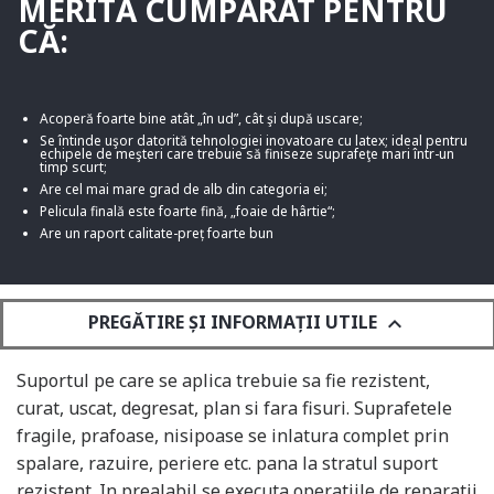
MERITĂ CUMPĂRAT PENTRU
CĂ:
Acoperă foarte bine atât „în ud”, cât şi după uscare;
Se întinde uşor datorită tehnologiei inovatoare cu latex; ideal pentru
echipele de meşteri care trebuie să finiseze suprafeţe mari într-un
timp scurt;
Are cel mai mare grad de alb din categoria ei;
Pelicula finală este foarte fină, „foaie de hârtie“;
Are un raport calitate-preț foarte bun
PREGĂTIRE ȘI INFORMAȚII UTILE
keyboard_arrow_down
Suportul pe care se aplica trebuie sa fie rezistent,
curat, uscat, degresat, plan si fara fisuri. Suprafetele
fragile, prafoase, nisipoase se inlatura complet prin
spalare, razuire, periere etc. pana la stratul suport
rezistent. In prealabil se executa operatiile de reparatii