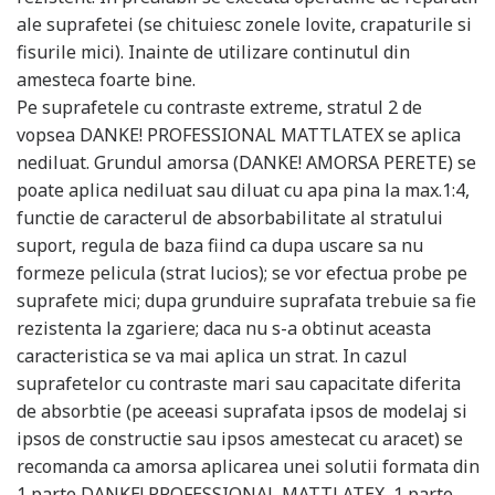
ale suprafetei (se chituiesc zonele lovite, crapaturile si
fisurile mici). Inainte de utilizare continutul din
amesteca foarte bine.
Pe suprafetele cu contraste extreme, stratul 2 de
vopsea DANKE! PROFESSIONAL MATTLATEX se aplica
nediluat. Grundul amorsa (DANKE! AMORSA PERETE) se
poate aplica nediluat sau diluat cu apa pina la max.1:4,
functie de caracterul de absorbabilitate al stratului
suport, regula de baza fiind ca dupa uscare sa nu
formeze pelicula (strat lucios); se vor efectua probe pe
suprafete mici; dupa grunduire suprafata trebuie sa fie
rezistenta la zgariere; daca nu s-a obtinut aceasta
caracteristica se va mai aplica un strat. In cazul
suprafetelor cu contraste mari sau capacitate diferita
de absorbtie (pe aceeasi suprafata ipsos de modelaj si
ipsos de constructie sau ipsos amestecat cu aracet) se
recomanda ca amorsa aplicarea unei solutii formata din
1 parte DANKE! PROFESSIONAL MATTLATEX, 1 parte