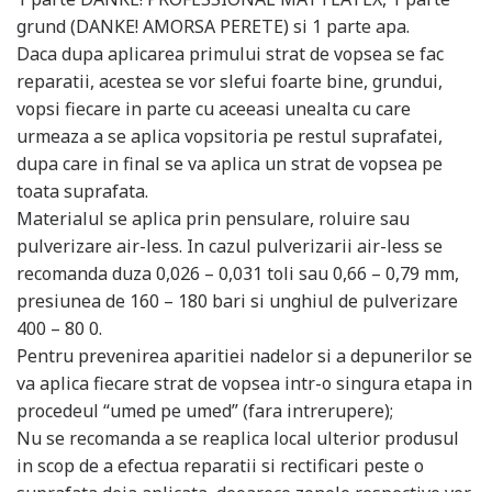
grund (DANKE! AMORSA PERETE) si 1 parte apa.
Daca dupa aplicarea primului strat de vopsea se fac
reparatii, acestea se vor slefui foarte bine, grundui,
vopsi fiecare in parte cu aceeasi unealta cu care
urmeaza a se aplica vopsitoria pe restul suprafatei,
dupa care in final se va aplica un strat de vopsea pe
toata suprafata.
Materialul se aplica prin pensulare, roluire sau
pulverizare air-less. In cazul pulverizarii air-less se
recomanda duza 0,026 – 0,031 toli sau 0,66 – 0,79 mm,
presiunea de 160 – 180 bari si unghiul de pulverizare
400 – 80 0.
Pentru prevenirea aparitiei nadelor si a depunerilor se
va aplica fiecare strat de vopsea intr-o singura etapa in
procedeul “umed pe umed” (fara intrerupere);
Nu se recomanda a se reaplica local ulterior produsul
in scop de a efectua reparatii si rectificari peste o