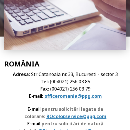
ALOG DANKE
ROMÂNIA
Adresa
:
Str. Catanoaia nr. 33, Bucuresti - sector 3
Tel:
(004021) 256 03 85
Fax:
(004021) 256 03 79
E-mail:
officeromania@ppg.com
E-mail
pentru solicitări legate de
colorare:
ROcolor.service@ppg.com
E-mail
pentru solicitări de natură