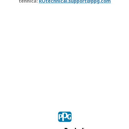
tehnică:
ROtechnical.support@ppg.com