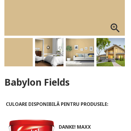
ALOG DANKE
zoom_in
Babylon Fields
CULOARE DISPONIBILĂ PENTRU PRODUSELE:
DANKE! MAXX