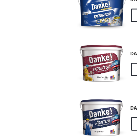
DA
DA