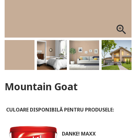
ALOG DANKE
zoom_in
Mountain Goat
CULOARE DISPONIBILĂ PENTRU PRODUSELE:
DANKE! MAXX