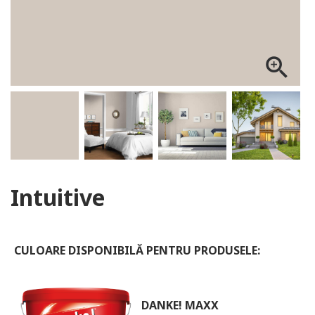
ALOG DANKE
zoom_in
Intuitive
CULOARE DISPONIBILĂ PENTRU PRODUSELE:
DANKE! MAXX