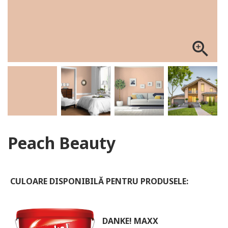
ALOG DANKE
zoom_in
Peach Beauty
CULOARE DISPONIBILĂ PENTRU PRODUSELE:
DANKE! MAXX