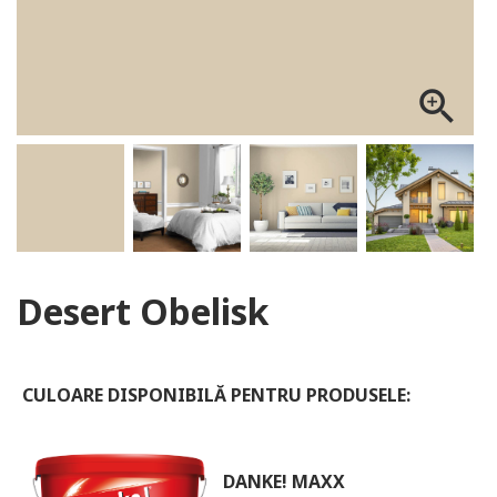
ALOG DANKE
zoom_in
Desert Obelisk
CULOARE DISPONIBILĂ PENTRU PRODUSELE:
DANKE! MAXX