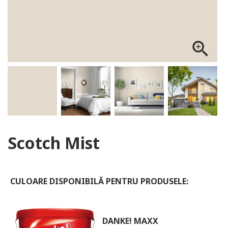
ALOG DANKE
zoom_in
Scotch Mist
CULOARE DISPONIBILĂ PENTRU PRODUSELE:
DANKE! MAXX