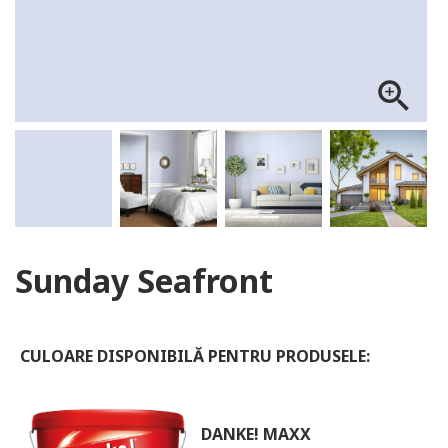
ALOG DANKE
zoom_in
Sunday Seafront
CULOARE DISPONIBILĂ PENTRU PRODUSELE:
DANKE! MAXX