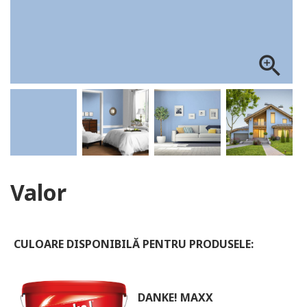
ALOG DANKE
zoom_in
Valor
CULOARE DISPONIBILĂ PENTRU PRODUSELE:
DANKE! MAXX