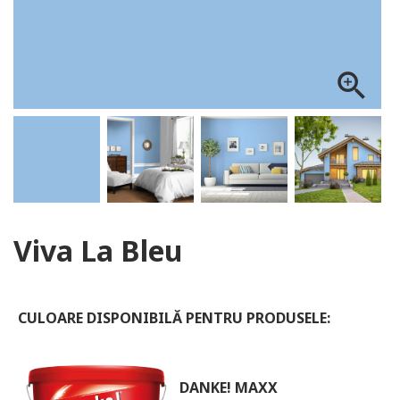
ALOG DANKE
zoom_in
Viva La Bleu
CULOARE DISPONIBILĂ PENTRU PRODUSELE:
DANKE! MAXX