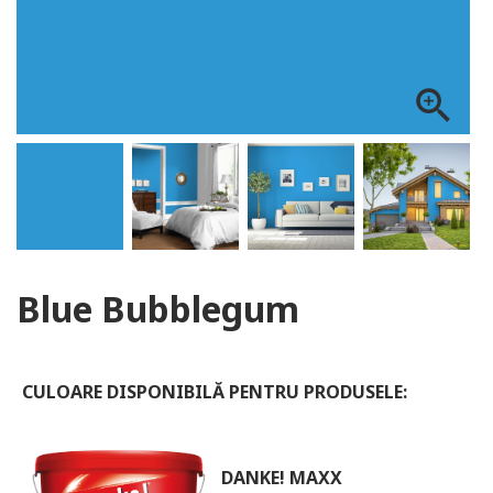
ALOG DANKE
zoom_in
Blue Bubblegum
CULOARE DISPONIBILĂ PENTRU PRODUSELE:
DANKE! MAXX