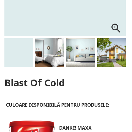
ALOG DANKE
zoom_in
Blast Of Cold
CULOARE DISPONIBILĂ PENTRU PRODUSELE:
DANKE! MAXX