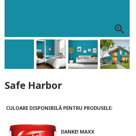
ALOG DANKE
zoom_in
Safe Harbor
CULOARE DISPONIBILĂ PENTRU PRODUSELE:
DANKE! MAXX