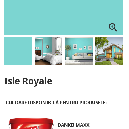
ALOG DANKE
zoom_in
Isle Royale
CULOARE DISPONIBILĂ PENTRU PRODUSELE:
DANKE! MAXX