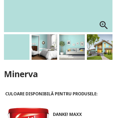
ALOG DANKE
zoom_in
Minerva
CULOARE DISPONIBILĂ PENTRU PRODUSELE:
DANKE! MAXX