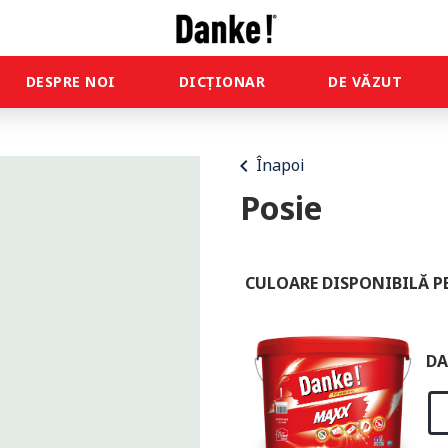
DESPRE NOI
DICȚIONAR
DE VĂZUT
chevron_left
Înapoi
Posie
CULOARE DISPONIBILĂ P
DA