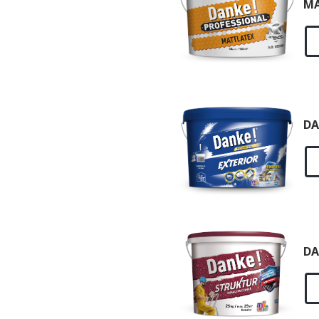
MA
DA
DA