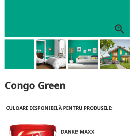
ALOG DANKE
zoom_in
Congo Green
CULOARE DISPONIBILĂ PENTRU PRODUSELE:
DANKE! MAXX