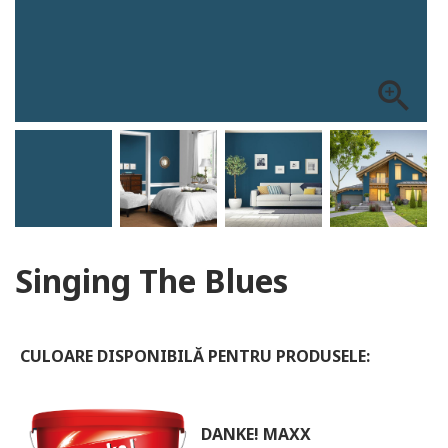
ALOG DANKE
zoom_in
Singing The Blues
CULOARE DISPONIBILĂ PENTRU PRODUSELE:
DANKE! MAXX