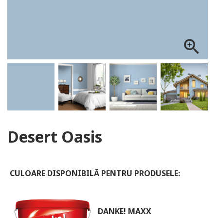
ALOG DANKE
zoom_in
Desert Oasis
CULOARE DISPONIBILĂ PENTRU PRODUSELE:
DANKE! MAXX