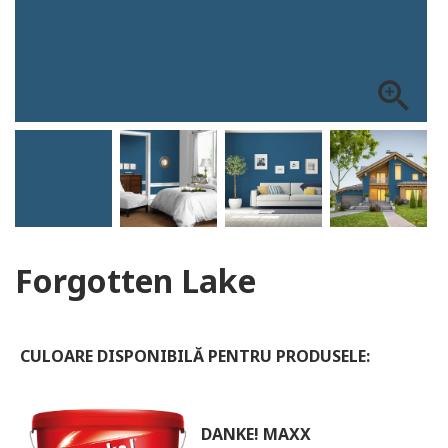
ALOG DANKE
zoom_in
Forgotten Lake
CULOARE DISPONIBILĂ PENTRU PRODUSELE:
DANKE! MAXX