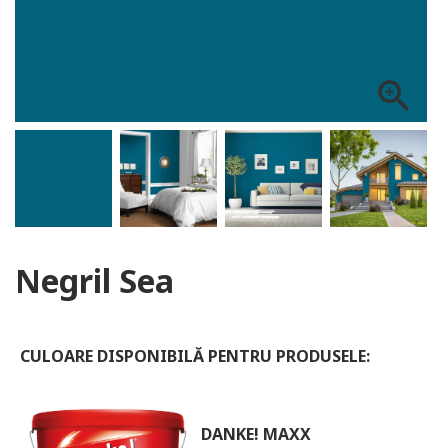
ALOG DANKE
zoom_in
Negril Sea
CULOARE DISPONIBILĂ PENTRU PRODUSELE:
DANKE! MAXX