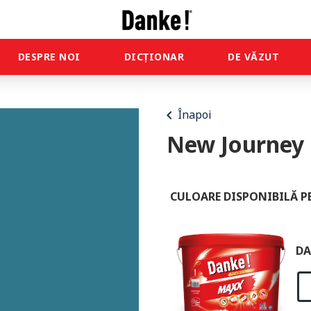
DESPRE NOI
DICȚIONAR
DE VĂZUT
chevron_left
Înapoi
New Journey
CULOARE DISPONIBILĂ P
DA