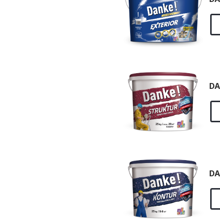
DA
DA