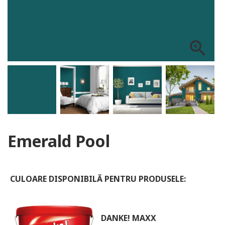
ALOG DANKE
zoom_in
Emerald Pool
CULOARE DISPONIBILĂ PENTRU PRODUSELE:
DANKE! MAXX