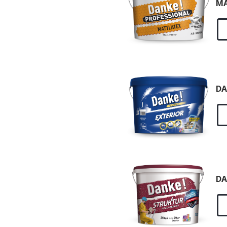
MA
DA
DA