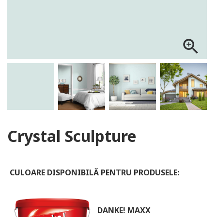
ALOG DANKE
zoom_in
Crystal Sculpture
CULOARE DISPONIBILĂ PENTRU PRODUSELE:
DANKE! MAXX