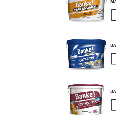
MA
DA
DA