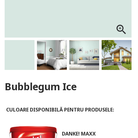
ALOG DANKE
zoom_in
Bubblegum Ice
CULOARE DISPONIBILĂ PENTRU PRODUSELE:
DANKE! MAXX