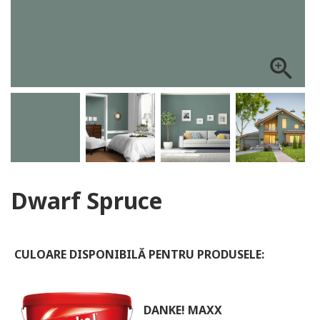
ALOG DANKE
zoom_in
Dwarf Spruce
CULOARE DISPONIBILĂ PENTRU PRODUSELE:
DANKE! MAXX