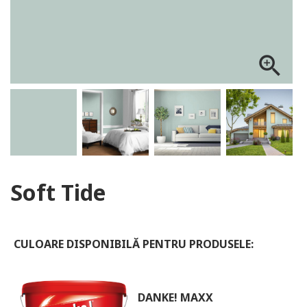
ALOG DANKE
zoom_in
Soft Tide
CULOARE DISPONIBILĂ PENTRU PRODUSELE:
DANKE! MAXX