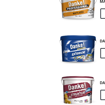
MA
DA
DA