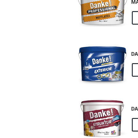
MA
DA
DA