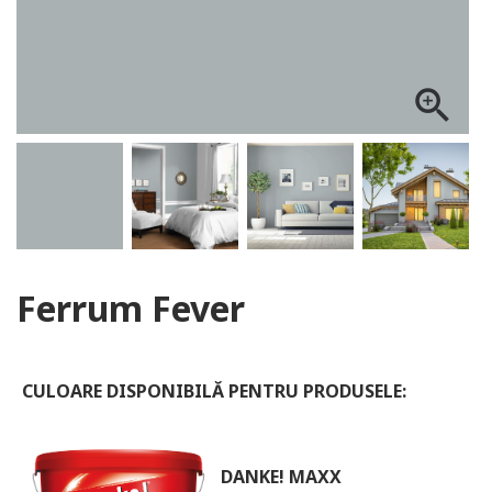
ALOG DANKE
zoom_in
Ferrum Fever
CULOARE DISPONIBILĂ PENTRU PRODUSELE:
DANKE! MAXX