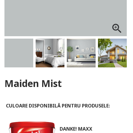
ALOG DANKE
zoom_in
Maiden Mist
CULOARE DISPONIBILĂ PENTRU PRODUSELE:
DANKE! MAXX