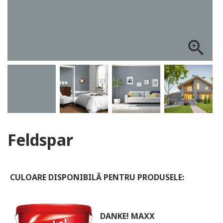
ALOG DANKE
zoom_in
Feldspar
CULOARE DISPONIBILĂ PENTRU PRODUSELE:
DANKE! MAXX