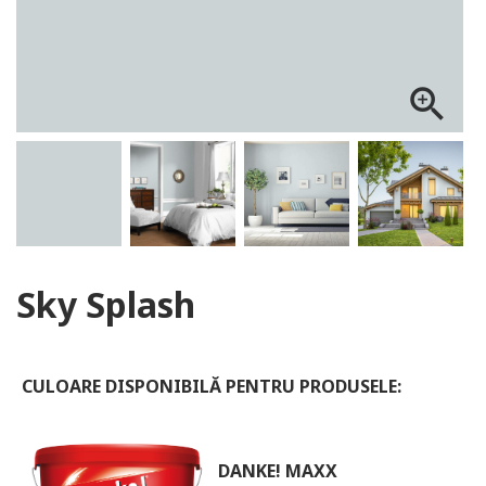
ALOG DANKE
zoom_in
Sky Splash
CULOARE DISPONIBILĂ PENTRU PRODUSELE:
DANKE! MAXX