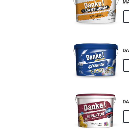
MA
DA
DA