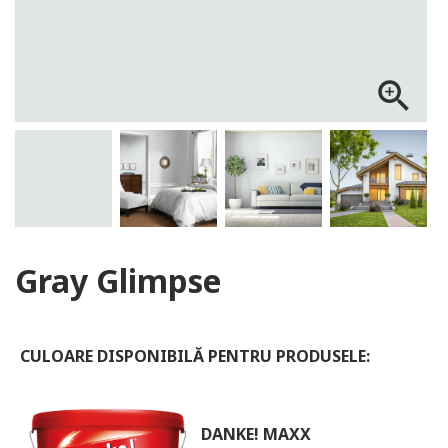
ALOG DANKE
zoom_in
Gray Glimpse
CULOARE DISPONIBILĂ PENTRU PRODUSELE:
DANKE! MAXX