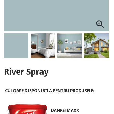
ALOG DANKE
zoom_in
River Spray
CULOARE DISPONIBILĂ PENTRU PRODUSELE:
DANKE! MAXX